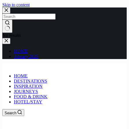
Skip to content
No results
HOME
January 2025
HOME
DESTINATIONS
INSPIRATION
JOURNEYS
FOOD & DRINK
HOTEL/STAY
Search